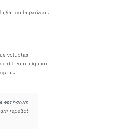
ugiat nulla pariatur.
que voluptas
impedit eum aliquam
uptas.
se est harum
nam repellat