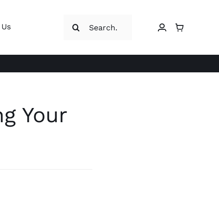
Search
 Us
for:
ng Your