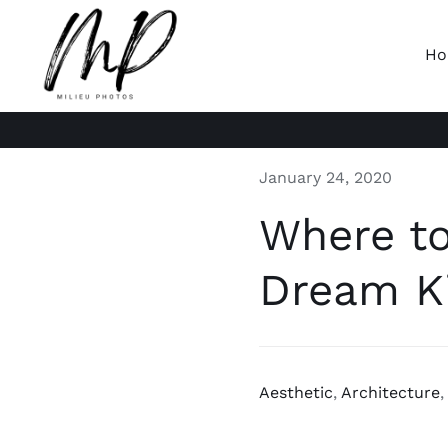
Skip
to
H
content
January 24, 2020
Where to
Dream K
Aesthetic
,
Architecture