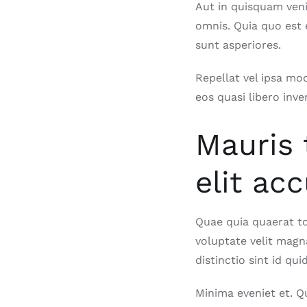
Aut in quisquam ven
omnis. Quia quo est 
sunt asperiores.
Repellat vel ipsa mo
eos quasi libero inve
Mauris 
elit ac
Quae quia quaerat tot
voluptate velit mag
distinctio sint id q
Minima eveniet et. Q