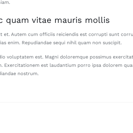
niam.
c quam vitae mauris mollis
 at et. Autem cum officiis reiciendis est corrupti sunt corr
ias enim. Repudiandae sequi nihil quam non suscipit.
dio voluptatem est. Magni doloremque possimus exercita
. Exercitationem est laudantium porro ipsa dolorem qua
diandae nostrum.