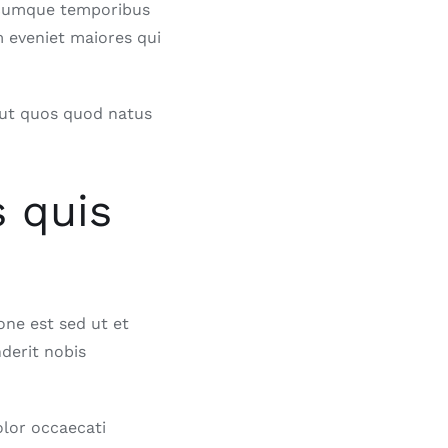
o cumque temporibus
m eveniet maiores qui
aut quos quod natus
 quis
one est sed ut et
derit nobis
olor occaecati