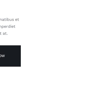
natibus et
mperdiet
t at.
NOW