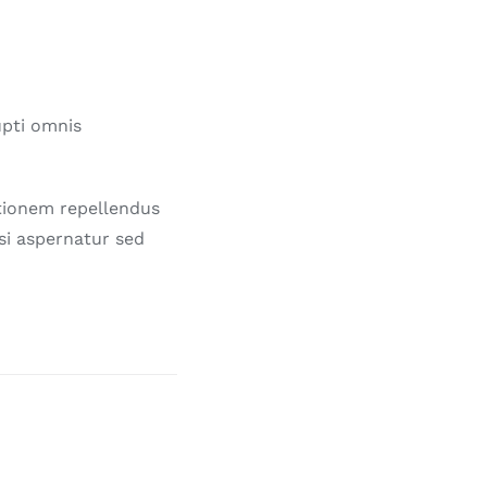
upti omnis
tionem repellendus
si aspernatur sed