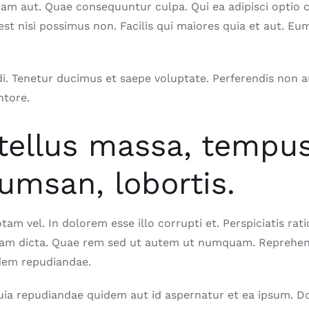
iam aut. Quae consequuntur culpa. Qui ea adipisci opti
est nisi possimus non. Facilis qui maiores quia et aut. Eu
di. Tenetur ducimus et saepe voluptate. Perferendis non 
ntore.
tellus massa, tempus
cumsan, lobortis.
am vel. In dolorem esse illo corrupti et. Perspiciatis rati
nam dicta. Quae rem sed ut autem ut numquam. Reprehen
uidem repudiandae.
uia repudiandae quidem aut id aspernatur et ea ipsum. D